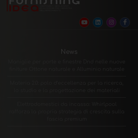
News
Maniglie per porte e finestre Dnd nelle nuove
finiture Ottone naturale e Alluminio naturale
Materia 2.0: polo d’eccellenza per la ricerca,
lo studio e la progettazione dei materiali
Elettrodomestici da incasso: Whirlpool
rafforza la propria strategia di crescita sulla
fascia premium