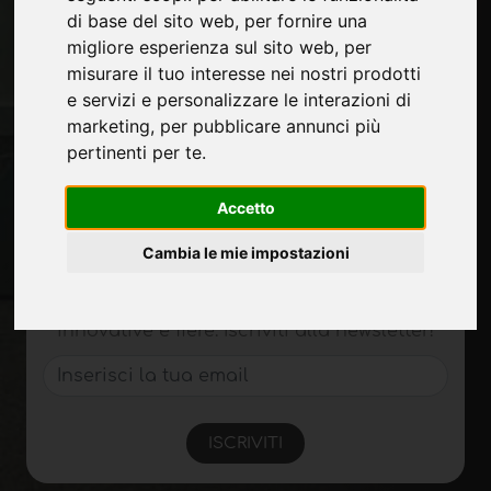
di base del sito web
,
per fornire una
Contatti
migliore esperienza sul sito web
,
per
Fiere
misurare il tuo interesse nei nostri prodotti
Journal
e servizi e personalizzare le interazioni di
Presentati
marketing
,
per pubblicare annunci più
Privacy
pertinenti per te
.
Mappa Sito
Accetto
Rimani aggiornato
Cambia le mie impostazioni
Non perderti le ultime novità del settore,
news su aziende, prodotti, tecnologie
innovative e fiere. Iscriviti alla newsletter!
ISCRIVITI