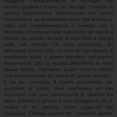
maggiore consapevolezza le strategie che
devono guidare il futuro, già da oggi. I risultati di
questa esplorazione restituiscono una prima
fisionomia di un
ecosistema
vitale, che distingue,
nella sua complementarità e sinergia con il
territorio, ciò che accade ogni anno ad aprile a
Milano da quanto accade in altre fiere e design
week nel mondo. La sfida principale, da
affrontare con la città, in tutte le sue istanze, è
mantenere saldo il potere attrattivo dell'evento,
mantenendo alta la qualità dell'offerta e, nello
stesso tempo, risolvendo quelle criticità latenti
che caratterizzano gli eventi di questa portata”.
E ha poi concluso: "Il nostro
ecosistema
, per
guardare al futuro, deve mantenere un suo
equilibrio, con una condivisione di obiettivi tra
attori pubblici e privati, e una strategia di 'se, si'
invece di 'no, perché', come suggerito dal
sociologo
Charles Landry
tra i massimi esperti