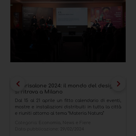
Fuorisalone 2024: il mondo del design
S
si ritrova a Milano
o
d
Dal 15 al 21 aprile un fitto calendario di eventi,
O
mostre e installazioni distribuiti in tutta la città
r
e riuniti attorno al tema “Materia Natura”
c
Categoria:
Economia, News e Fiere
C
Data pubblicazione:
29/02/2024
D