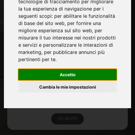
tecnologie di tracciamento per migliorare
Contatti
la tua esperienza di navigazione per i
Fiere
seguenti scopi:
per abilitare le funzionalità
Journal
di base del sito web
,
per fornire una
Presentati
migliore esperienza sul sito web
,
per
Privacy
misurare il tuo interesse nei nostri prodotti
Mappa Sito
e servizi e personalizzare le interazioni di
marketing
,
per pubblicare annunci più
pertinenti per te
.
Rimani aggiornato
Non perderti le ultime novità del settore,
Accetto
news su aziende, prodotti, tecnologie
Cambia le mie impostazioni
innovative e fiere. Iscriviti alla newsletter!
ISCRIVITI