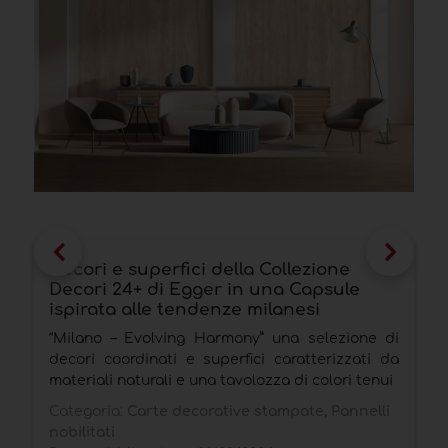
Decori e superfici della Collezione
Z
Decori 24+ di Egger in una Capsule
c
ispirata alle tendenze milanesi
i
“Milano – Evolving Harmony” una selezione di
A
decori coordinati e superfici caratterizzati da
d
materiali naturali e una tavolozza di colori tenui
C
Categoria:
Carte decorative stampate, Pannelli
D
nobilitati