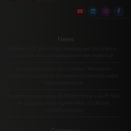
News
Materia 2.0: polo d’eccellenza per la ricerca,
lo studio e la progettazione dei materiali
Elettrodomestici da incasso: Whirlpool
rafforza la propria strategia di crescita sulla
fascia premium
Superfici decorative ALPI Microline e ALPI Xilo
Acacia: essenze lignee lette in chiave
contemporanea
Categorie