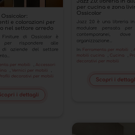
Jazz 2.0: libreria in al
per cucina e zona livi
Ossicolor
 Ossicolor:
nti e colorazioni per
Jazz 2.0 è una libreria in
o nel settore arredo
modulare pensata per 
contemporanei, dove
 Finiture di Ossicolor è
organizzazione...
 per rispondere alle
 di aziende del settore
In:
Ferramenta per mobili
,
mobili cucina
,
Cucina
,
Pro
to...
decorativi per mobili
nta per mobili
,
Accessori
cina
,
Vernici per mobili
,
Profili decorativi per mobili
Scopri i dettagl
Scopri i dettagli