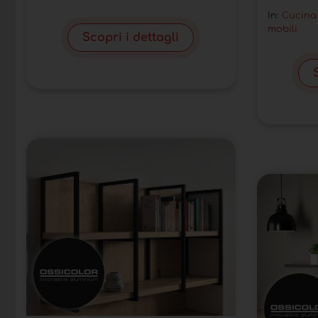
In:
Cucina
mobili
Scopri i dettagli