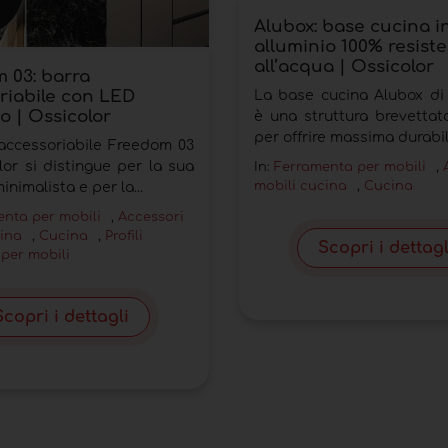
Alubox: base cucina i
alluminio 100% resist
all’acqua | Ossicolor
 03: barra
riabile con LED
La base cucina Alubox di
o | Ossicolor
è una struttura brevetta
per offrire massima durabili
accessoriabile Freedom 03
lor si distingue per la sua
In:
Ferramenta per mobili
,
mobili cucina
,
Cucina
inimalista e per la...
nta per mobili
,
Accessori
cina
,
Cucina
,
Profili
Scopri i dettagl
 per mobili
Scopri i dettagli