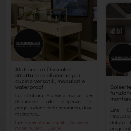
Aluframe di Ossicolor:
struttura in alluminio per
cucine versatili, modulari e
waterproof
Boiserie
funziona
La struttura Aluframe nasce per
montar
rispondere alle esigenze di
progettazione contemporanea, dove
Line 03
resistenza,...
innovazio
dotata d
In:
Ferramenta per mobili
,
Accessori
mobili cucina
,
Cucina
progettata