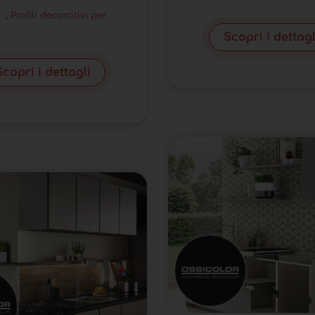
,
Profili decorativi per
Scopri i dettagl
Scopri i dettagli