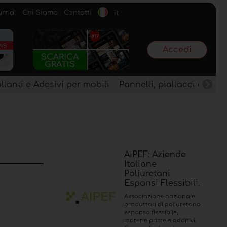
urnal
Chi Siamo
Contatti
it
Accedi
llanti e Adesivi per mobili
Pannelli, piallacci e semi
AIPEF: Aziende
Italiane
Poliuretani
Espansi Flessibili.
Associazione nazionale
produttori di poliuretano
espanso flessibile,
materie prime e additivi.