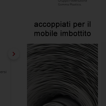
Gruppo Federazione
Gomma Plastica.
Eureka: flessibilità, innovazione e una 
versi
Obiettivo dell'azienda è offrire un prodotto fun
e al valore estetico
Categoria:
Aziende: strategie e futuro
Data pubblicazione:
06/02/2026
Azienda:
Eureka srl