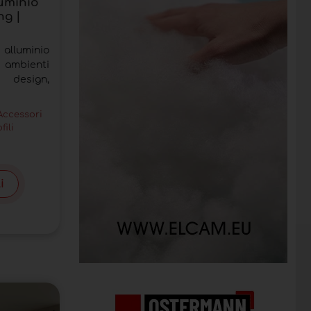
luminio
ng |
 alluminio
ambienti
 design,
Accessori
fili
i