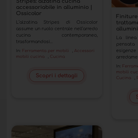
Stripes: alzatina cucina
accessoriabile in alluminio |
Ossicolor
Finiture
trattame
L’alzatina Stripes di Ossicolor
allumini
assume un ruolo centrale nell’arredo
cucina contemporaneo,
La linea
trasformandosi...
pensata
esigenze
In:
Ferramenta per mobili
,
Accessori
mobili cucina
,
Cucina
arredamen
In:
Ferrame
mobili cu
Scopri i dettagli
Cucina
,