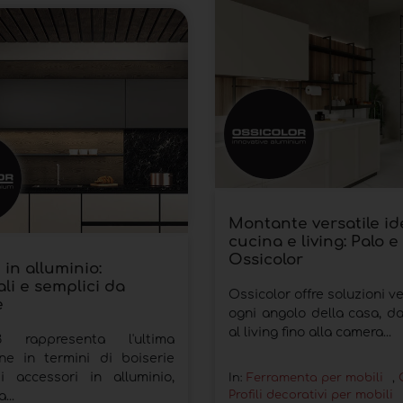
Montante versatile id
cucina e living: Palo e
Ossicolor
 in alluminio:
li e semplici da
Ossicolor offre soluzioni ve
e
ogni angolo della casa, da
al living fino alla camera...
 rappresenta l'ultima
ne in termini di boiserie
i accessori in alluminio,
In:
Ferramenta per mobili
,
Profili decorativi per mobili
...