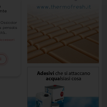
n
ente
 Ossicolor
ta pensata
tà...
Accessori
i