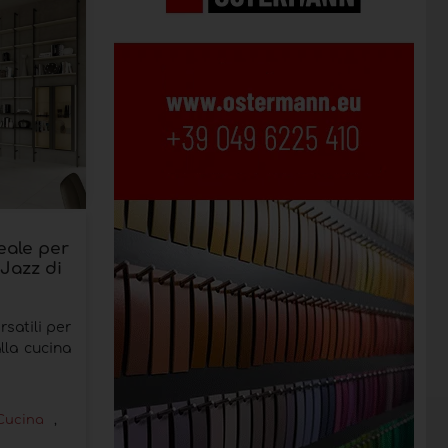
eale per
 Jazz di
rsatili per
lla cucina
Cucina
,