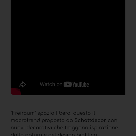
“Freiraum” spazio libero, questo il
macrotrend proposto da
Schattdecor
con
nuovi
decorativi
che traggono ispirazione
dalla
natura
e del
design biofilico