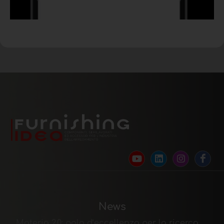
News
Materia 2.0: polo d’eccellenza per la ricerca,