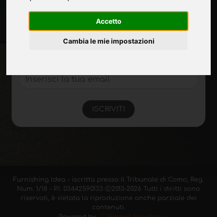
Accetto
Rimani aggiornato
Non perderti le ultime novità del settore,
Cambia le mie impostazioni
news su aziende, prodotti, tecnologie
innovative e fiere. Iscriviti alla newsletter!
ISCRIVITI
Furnishing Idea - iscritta presso il Tribunale di Como, Reg.
Num. 1/18 - P.I. 03442590133 Ⓒ2013-2026 Tutti i diritti sono
riservati, è vietata la riproduzione anche parziale dei
contenuti.
Powered by
Emmet Solution