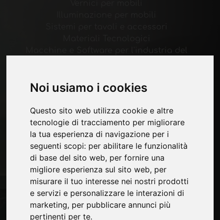
Vernici per mobili
Illuminazione per mobili
Sistemi per tavoli e accessori
Materiali Tecnologici
Macchine e Software per l'industria del
mobile
Economia, News e Fiere
Noi usiamo i cookies
Pagine
Questo sito web utilizza cookie e altre
Chi siamo
tecnologie di tracciamento per migliorare
Pubblicita
la tua esperienza di navigazione per i
Contatti
seguenti scopi:
per abilitare le funzionalità
Fiere
di base del sito web
,
per fornire una
Journal
migliore esperienza sul sito web
,
per
Presentati
misurare il tuo interesse nei nostri prodotti
Privacy
e servizi e personalizzare le interazioni di
Mappa Sito
marketing
,
per pubblicare annunci più
pertinenti per te
.