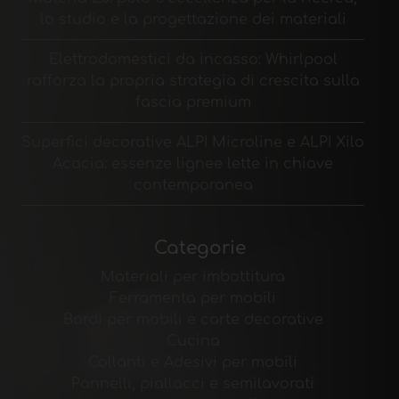
lo studio e la progettazione dei materiali
Elettrodomestici da incasso: Whirlpool
rafforza la propria strategia di crescita sulla
fascia premium
Superfici decorative ALPI Microline e ALPI Xilo
Acacia: essenze lignee lette in chiave
contemporanea
Categorie
Materiali per imbottitura
Ferramenta per mobili
Bordi per mobili e carte decorative
Cucina
Collanti e Adesivi per mobili
Pannelli, piallacci e semilavorati