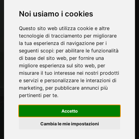
Macchine e Software per l'industria del
Noi usiamo i cookies
mobile
Economia, News e Fiere
Questo sito web utilizza cookie e altre
tecnologie di tracciamento per migliorare
Pagine
la tua esperienza di navigazione per i
Chi siamo
seguenti scopi:
per abilitare le funzionalità
Pubblicita
di base del sito web
,
per fornire una
Contatti
migliore esperienza sul sito web
,
per
Fiere
misurare il tuo interesse nei nostri prodotti
Journal
e servizi e personalizzare le interazioni di
Presentati
marketing
,
per pubblicare annunci più
Privacy
pertinenti per te
.
Mappa Sito
Accetto
Cambia le mie impostazioni
Rimani aggiornato
Non perderti le ultime novità del settore,