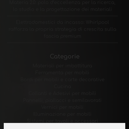
Materia 2.0: polo d’eccellenza per la ricerca,
lo studio e la progettazione dei materiali
Elettrodomestici da incasso: Whirlpool
rafforza la propria strategia di crescita sulla
fascia premium
Categorie
Materiali per imbottitura
Ferramenta per mobili
Bordi per mobili e carte decorative
Cucina
Collanti e Adesivi per mobili
Pannelli, piallacci e semilavorati
Vernici per mobili
Illuminazione per mobili
Sistemi per tavoli e accessori
Materiali Tecnologici