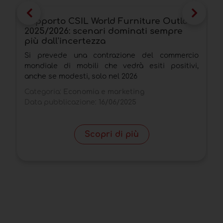
Rapporto CSIL World Furniture Outlook
R
2025/2026: scenari dominati sempre
s
più dall'incertezza
d
Si prevede una contrazione del commercio
I
mondiale di mobili che vedrà esiti positivi,
E
anche se modesti, solo nel 2026
s
Categoria:
Economia e marketing
C
Data pubblicazione:
16/06/2025
D
Scopri di più