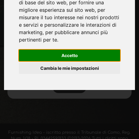
di base del sito web
,
per fornire una
Mappa Sito
migliore esperienza sul sito web
,
per
misurare il tuo interesse nei nostri prodotti
e servizi e personalizzare le interazioni di
Rimani aggiornato
marketing
,
per pubblicare annunci più
pertinenti per te
.
Non perderti le ultime novità del settore,
news su aziende, prodotti, tecnologie
Accetto
innovative e fiere. Iscriviti alla newsletter!
Cambia le mie impostazioni
ISCRIVITI
Furnishing Idea - iscritta presso il Tribunale di Como, Reg.
Num. 1/18 - P.I. 03442590133 Ⓒ2013-2026 Tutti i diritti sono