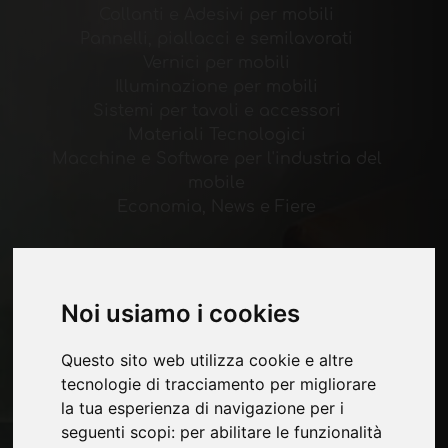
Collanti e Adesivi per mobili
Pannelli, piallacci e semilavorati
Vernici per mobili
Illuminazione per mobili
Sistemi per tavoli e accessori
Materiali Tecnologici
Macchine e Software per l'industria del
mobile
Economia, News e Fiere
Pagine
Chi siamo
Noi usiamo i cookies
Pubblicita
Contatti
Questo sito web utilizza cookie e altre
Fiere
tecnologie di tracciamento per migliorare
Journal
la tua esperienza di navigazione per i
Presentati
seguenti scopi:
per abilitare le funzionalità
Privacy