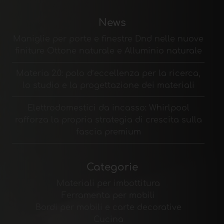
News
Maniglie per porte e finestre Dnd nelle nuove
finiture Ottone naturale e Alluminio naturale
Materia 2.0: polo d’eccellenza per la ricerca,
lo studio e la progettazione dei materiali
Elettrodomestici da incasso: Whirlpool
rafforza la propria strategia di crescita sulla
fascia premium
Categorie
Materiali per imbottitura
Ferramenta per mobili
Bordi per mobili e carte decorative
Cucina