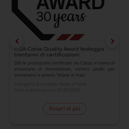
CQA-Catas Quality Award festeggia
S
trent'anni di certificazioni
l
200 le produzioni certificate da Catas in tema di
I
emissione di formaldeide, vernici, profili per
C
serramenti e arredo "Made in Italy"
i
Categoria:
Economia, News e Fiere
C
Data pubblicazione:
27/09/2023
D
Scopri di più