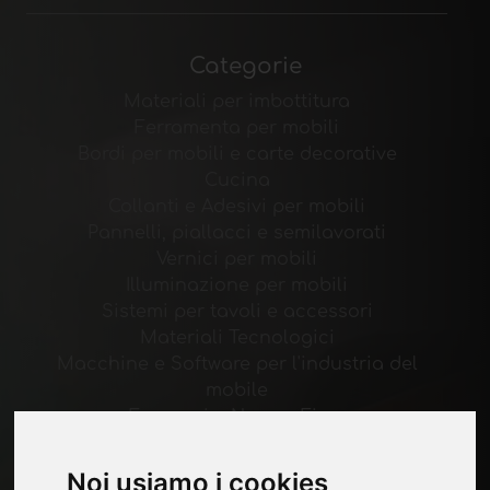
Categorie
Materiali per imbottitura
Ferramenta per mobili
Bordi per mobili e carte decorative
Cucina
Collanti e Adesivi per mobili
Pannelli, piallacci e semilavorati
Vernici per mobili
Illuminazione per mobili
Sistemi per tavoli e accessori
Materiali Tecnologici
Macchine e Software per l'industria del
mobile
Economia, News e Fiere
Noi usiamo i cookies
Pagine