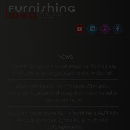
News
Materia 2.0: polo d’eccellenza per la ricerca,
lo studio e la progettazione dei materiali
Elettrodomestici da incasso: Whirlpool
rafforza la propria strategia di crescita sulla
fascia premium
Superfici decorative ALPI Microline e ALPI Xilo
Acacia: essenze lignee lette in chiave
contemporanea