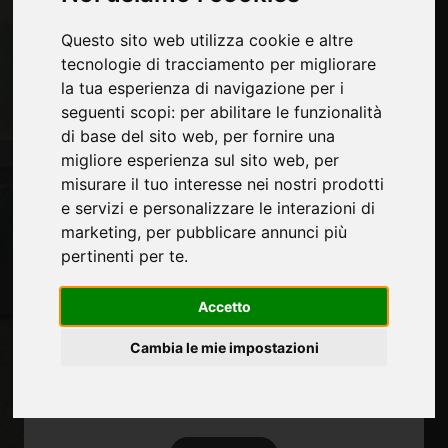
Chi siamo
Questo sito web utilizza cookie e altre
Pubblicita
tecnologie di tracciamento per migliorare
Contatti
la tua esperienza di navigazione per i
Fiere
seguenti scopi:
per abilitare le funzionalità
Journal
di base del sito web
,
per fornire una
Presentati
migliore esperienza sul sito web
,
per
Privacy
misurare il tuo interesse nei nostri prodotti
Mappa Sito
e servizi e personalizzare le interazioni di
marketing
,
per pubblicare annunci più
pertinenti per te
.
Rimani aggiornato
Non perderti le ultime novità del settore,
Accetto
news su aziende, prodotti, tecnologie
Cambia le mie impostazioni
innovative e fiere. Iscriviti alla newsletter!