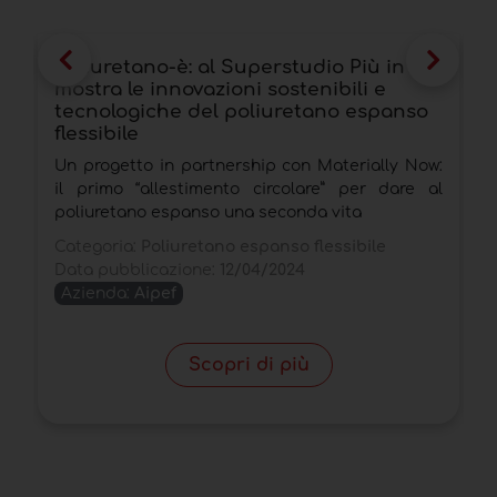
Poliuretano-è: al Superstudio Più in
O
mostra le innovazioni sostenibili e
e
tecnologiche del poliuretano espanso
m
flessibile
G
Un progetto in partnership con Materially Now:
s
il primo “allestimento circolare” per dare al
l
poliuretano espanso una seconda vita
C
Categoria:
Poliuretano espanso flessibile
s
Data pubblicazione:
12/04/2024
D
Azienda:
Aipef
Scopri di più