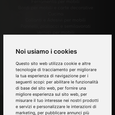
Ferramenta per mobili
Bordi per mobili e carte decorative
Cucina
Collanti e Adesivi per mobili
Pannelli, piallacci e semilavorati
Vernici per mobili
Illuminazione per mobili
Sistemi per tavoli e accessori
Noi usiamo i cookies
Materiali Tecnologici
Macchine e Software per l'industria del
Questo sito web utilizza cookie e altre
mobile
tecnologie di tracciamento per migliorare
Economia, News e Fiere
la tua esperienza di navigazione per i
seguenti scopi:
per abilitare le funzionalità
Pagine
di base del sito web
,
per fornire una
Chi siamo
migliore esperienza sul sito web
,
per
Pubblicita
misurare il tuo interesse nei nostri prodotti
Contatti
e servizi e personalizzare le interazioni di
Fiere
marketing
,
per pubblicare annunci più