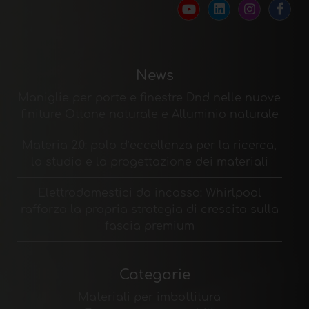
News
Maniglie per porte e finestre Dnd nelle nuove
finiture Ottone naturale e Alluminio naturale
Materia 2.0: polo d’eccellenza per la ricerca,
lo studio e la progettazione dei materiali
Elettrodomestici da incasso: Whirlpool
rafforza la propria strategia di crescita sulla
fascia premium
Categorie
Materiali per imbottitura