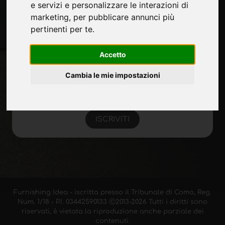
e servizi e personalizzare le interazioni di
marketing
,
per pubblicare annunci più
pertinenti per te
.
Rimani aggiornato
Non perderti le ultime novità del settore,
Accetto
news su aziende, prodotti, tecnologie
innovative e fiere. Iscriviti alla newsletter!
Cambia le mie impostazioni
ISCRIVITI
Furnishing Idea - iscritta presso il Tribunale di Como, Reg.
Num. 1/18 - P.I. 03442590133 Ⓒ2013-2026 Tutti i diritti sono
riservati, è vietata la riproduzione anche parziale dei
contenuti.