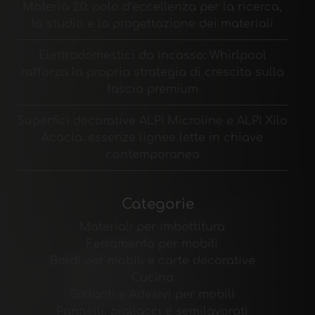
Materia 2.0: polo d’eccellenza per la ricerca,
lo studio e la progettazione dei materiali
Elettrodomestici da incasso: Whirlpool
rafforza la propria strategia di crescita sulla
fascia premium
Superfici decorative ALPI Microline e ALPI Xilo
Acacia: essenze lignee lette in chiave
contemporanea
Categorie
Materiali per imbottitura
Ferramenta per mobili
Bordi per mobili e carte decorative
Cucina
Collanti e Adesivi per mobili
Pannelli, piallacci e semilavorati