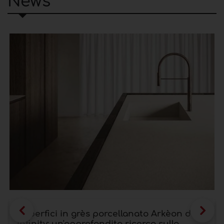
News
Superfici in grès porcellanato Arkèon di
Infinity: un'approfondita ricerca sulla