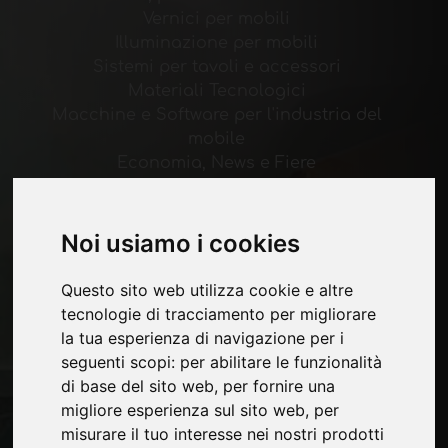
Vernici per mobili
Illuminazione per mobili
Sistemi per tavoli e accessori
Materiali Tecnologici
Macchine e Software per l'industria del
mobile
Economia, News e Fiere
Pagine
Noi usiamo i cookies
Chi siamo
Pubblicita
Questo sito web utilizza cookie e altre
Contatti
tecnologie di tracciamento per migliorare
Fiere
la tua esperienza di navigazione per i
Journal
seguenti scopi:
per abilitare le funzionalità
Presentati
di base del sito web
,
per fornire una
Privacy
migliore esperienza sul sito web
,
per
Mappa Sito
misurare il tuo interesse nei nostri prodotti