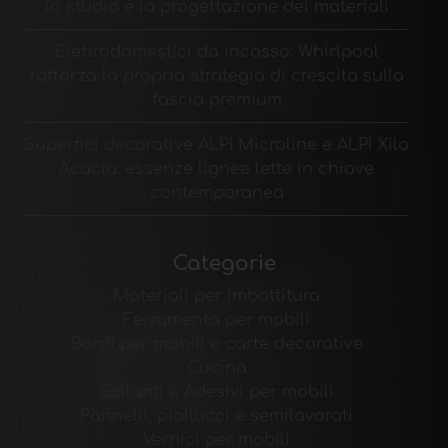
lo studio e la progettazione dei materiali
Elettrodomestici da incasso: Whirlpool
rafforza la propria strategia di crescita sulla
fascia premium
Superfici decorative ALPI Microline e ALPI Xilo
Acacia: essenze lignee lette in chiave
contemporanea
Categorie
Materiali per imbottitura
Ferramenta per mobili
Bordi per mobili e carte decorative
Cucina
Collanti e Adesivi per mobili
Pannelli, piallacci e semilavorati
Vernici per mobili