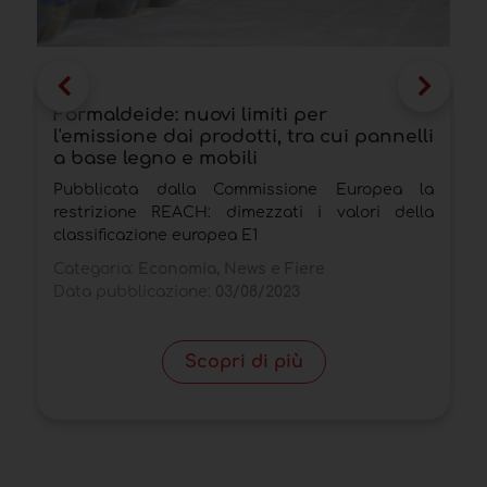
Formaldeide: nuovi limiti per
F
l'emissione dai prodotti, tra cui pannelli
V
a base legno e mobili
q
Pubblicata dalla Commissione Europea la
V
restrizione REACH: dimezzati i valori della
m
classificazione europea E1
C
Categoria:
Economia, News e Fiere
D
Data pubblicazione:
03/08/2023
Scopri di più