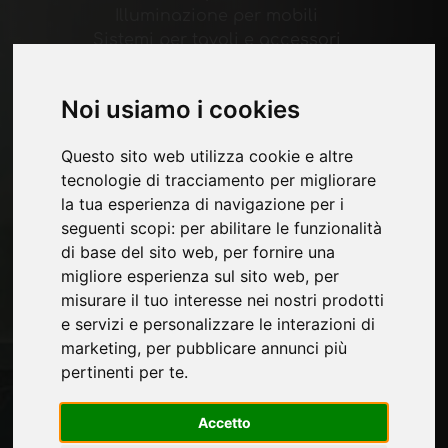
Illuminazione per mobili
Sistemi per tavoli e accessori
Materiali Tecnologici
Macchine e Software per l'industria del
Noi usiamo i cookies
mobile
Economia, News e Fiere
Questo sito web utilizza cookie e altre
tecnologie di tracciamento per migliorare
Pagine
la tua esperienza di navigazione per i
seguenti scopi:
per abilitare le funzionalità
Chi siamo
di base del sito web
,
per fornire una
Pubblicita
migliore esperienza sul sito web
,
per
Contatti
misurare il tuo interesse nei nostri prodotti
Fiere
e servizi e personalizzare le interazioni di
Journal
marketing
,
per pubblicare annunci più
Presentati
pertinenti per te
.
Privacy
Mappa Sito
Accetto