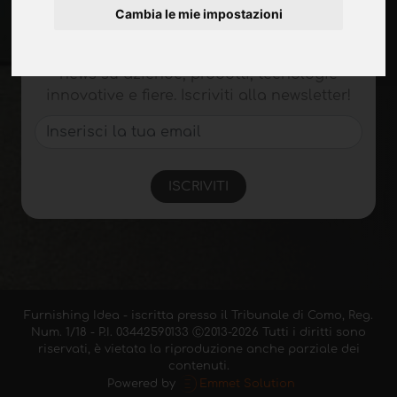
Cambia le mie impostazioni
Rimani aggiornato
Non perderti le ultime novità del settore,
news su aziende, prodotti, tecnologie
innovative e fiere. Iscriviti alla newsletter!
ISCRIVITI
Furnishing Idea - iscritta presso il Tribunale di Como, Reg.
Num. 1/18 - P.I. 03442590133 Ⓒ2013-2026 Tutti i diritti sono
riservati, è vietata la riproduzione anche parziale dei
contenuti.
Powered by
Emmet Solution